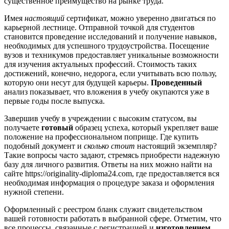
существенное преимущество на рынке труда.
Имея
настоящий
сертификат, можно уверенно двигаться по
карьерной лестнице. Отправной точкой для студентов
становится проведение исследований и получение навыков,
необходимых для успешного трудоустройства. Посещение
вузов и техникумов предоставляет уникальные возможности
для изучения актуальных профессий. Стоимость таких
достижений, конечно, недорога, если учитывать всю пользу,
которую они несут для будущей карьеры.
Проведенный
анализ показывает, что вложения в учебу окупаются уже в
первые годы после выпуска.
Завершив учебу в учреждении с высоким статусом, вы
получаете
готовый
образец успеха, который укрепляет ваше
положение на профессиональном поприще. Где купить
подобный документ и
сколько стоит
настоящий экземпляр?
Такие вопросы часто задают, стремясь приобрести надежную
базу для личного развития. Ответы на них можно найти на
сайте https://originality-diploma24.com, где предоставляется вся
необходимая информация о процедуре заказа и оформления
нужной степени.
Оформленный с реестром бланк служит свидетельством
вашей готовности работать в выбранной сфере. Отметим, что
все процессы, связанные с регистрацией и
изготовлением
,