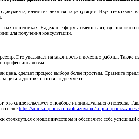
окумента, начните с анализа их репутации. Изучите отзывы кли
.
ытых источниках. Надежные фирмы имеют сайт, где подробно оп
ании для получения консультации.
реестр. Это указывает на законность и качество работы. Также 
ми профессионализма.
как цена, сделает процесс выбора более простым. Сравните пред
к защита и доставка готового документа.
, это свидетельствует о подборе индивидуального подхода. Такж
о ссылке
https://aurus-diploms.com/obrazovanie/kupit-diplom-s-zanese
иск столкнуться с мошенничеством и обеспечите себе успешный