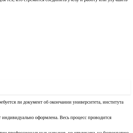
ребуется ли документ об окончании университета, института
ет индивидуально оформлена. Весь процесс проводится
итии профессиональных навыков, не отвлекаясь на бюрократию.