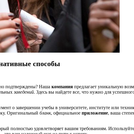
нативные способы
льно подтверждены? Наша
компания
предлагает уникальную возм
ельных
заведений
. Здесь вы найдете все, что нужно для успешно
мент о завершении учебы в университете, институте или техн
рку. Оригинальный
бланк
, официальное
приложение
, ваша степ
торый полностью удовлетворяет вашим требованиям. Используйт
– это ваш надежный шаг на пути к успеху.