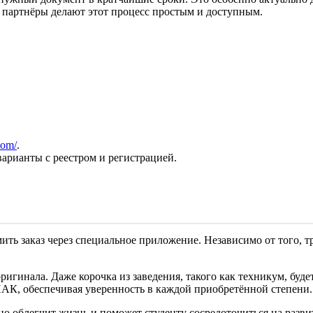
партнёры делают этот процесс простым и доступным.
com/
.
арианты с реестром и регистрацией.
ть заказ через специальное приложение. Независимо от того, т
ригинала. Даже корочка из заведения, такого как техникум, буд
АК, обеспечивая уверенность в каждой приобретённой степени.
но облегчит жизнь и поможет студенту сосредоточиться на разв