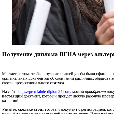
Получение диплома ВГНА через альтер
Мечтаете о том, чтобы результаты вашей учебы были официа
оригинальных документов об окончании различных образоват
своего профессионального
статуса
.
На сайте
https://premialnie-diplom24.com/
можно
приобрести
доку
настоящий
документ, который пройдет любую рабочую прове
качество!
Узнайте,
сколько стоит
готовый документ с регистрацией, ко
получайте документ с
доставкой
прямо до двери. Наша
работа