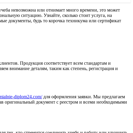
учеба невозможна или отнимает много времени, это может
альную ситуацию. Узнайте, сколько стоит услуга, на
мые документы, будь то корочка техникума или сертификат
лиентов. Продукция соответствует всем стандартам и
ем внимание деталям, таким как степень, регистрация и
emialnie-diplom24.com/
для оформления заявки. Мы предлагаем
азав оригинальный документ с реестром и всеми необходимыми
ля тех, кто стремится соединить учебу и работу или улучшить