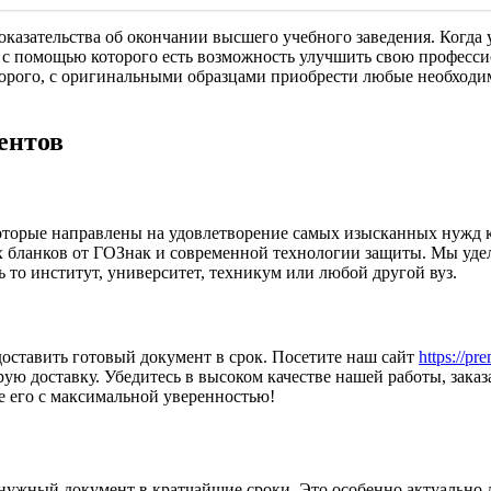
казательства об окончании высшего учебного заведения. Когда 
 помощью которого есть возможность улучшить свою профессион
дорого, с оригинальными образцами приобрести любые необходи
ентов
оторые направлены на удовлетворение самых изысканных нужд к
бланков от ГОЗнак и современной технологии защиты. Мы уделя
 то институт, университет, техникум или любой другой вуз.
оставить готовый документ в срок. Посетите наш сайт
https://pr
рую доставку. Убедитесь в высоком качестве нашей работы, зак
е его с максимальной уверенностью!
 нужный документ в кратчайшие сроки. Это особенно актуально д