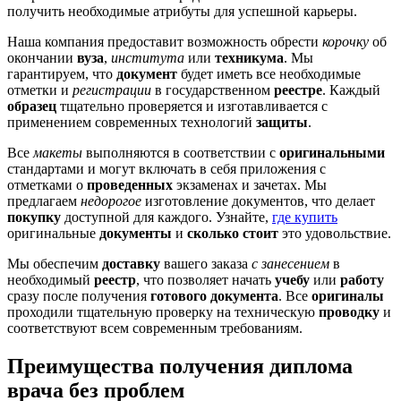
получить необходимые атрибуты для успешной карьеры.
Наша компания предоставит возможность обрести
корочку
об
окончании
вуза
,
института
или
техникума
. Мы
гарантируем, что
документ
будет иметь все необходимые
отметки и
регистрации
в государственном
реестре
. Каждый
образец
тщательно проверяется и изготавливается с
применением современных технологий
защиты
.
Все
макеты
выполняются в соответствии с
оригинальными
стандартами и могут включать в себя приложения с
отметками о
проведенных
экзаменах и зачетах. Мы
предлагаем
недорогое
изготовление документов, что делает
покупку
доступной для каждого. Узнайте,
где купить
оригинальные
документы
и
сколько стоит
это удовольствие.
Мы обеспечим
доставку
вашего заказа
с занесением
в
необходимый
реестр
, что позволяет начать
учебу
или
работу
сразу после получения
готового документа
. Все
оригиналы
проходили тщательную проверку на техническую
проводку
и
соответствуют всем современным требованиям.
Преимущества получения диплома
врача без проблем