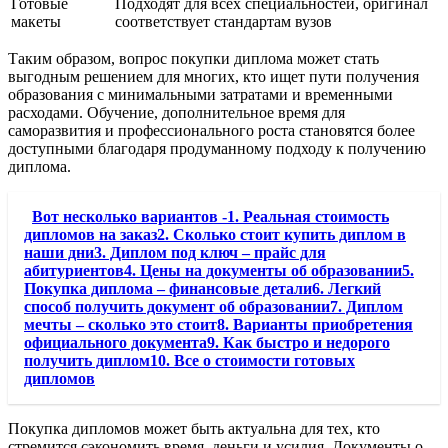
Готовые
Подходят для всех специальностей, оригинал
макеты
соответствует стандартам вузов
Таким образом, вопрос покупки диплома может стать
выгодным решением для многих, кто ищет пути получения
образования с минимальными затратами и временными
расходами. Обучение, дополнительное время для
саморазвития и профессионального роста становятся более
доступными благодаря продуманному подходу к получению
диплома.
Вот несколько вариантов -1. Реальная стоимость
дипломов на заказ2. Сколько стоит купить диплом в
наши дни3. Диплом под ключ – прайс для
абитуриентов4. Цены на документы об образовании5.
Покупка диплома – финансовые детали6. Легкий
способ получить документ об образовании7. Диплом
мечты – сколько это стоит8. Варианты приобретения
официального документа9. Как быстро и недорого
получить диплом10. Все о стоимости готовых
дипломов
Покупка дипломов может быть актуальна для тех, кто
стремится сэкономить время, деньги и усилия. Документы о