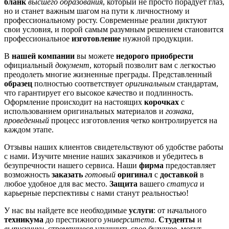
бланк
высшего образования
, который не просто порадует глаз,
но и станет важным шагом на пути к личностному и
профессиональному росту. Современные реалии диктуют
свои условия, и порой самым разумным решением становится
профессиональное
изготовление
нужной продукции.
В
нашей компании
вы можете
недорого приобрести
официальный
документ
, который позволит вам с легкостью
преодолеть многие жизненные преграды. Представленный
образец
полностью соответствует
оригинальным
стандартам,
что гарантирует его высокое качество и подлинность.
Оформление происходит на настоящих
корочках
с
использованием оригинальных материалов и
гознака
,
проведенный
процесс изготовления четко контролируется на
каждом этапе.
Отзывы наших клиентов свидетельствуют об удобстве работы
с нами. Изучите мнение наших заказчиков и убедитесь в
безупречности нашего сервиса. Наши
фирма
предоставляет
возможность
заказать
готовый
оригинал
с
доставкой
в
любое удобное для вас место.
Защита
вашего
статуса
и
карьерные перспективы с нами станут реальностью!
У нас вы найдете все необходимые
услуги
: от начального
техникума
до престижного
университета
.
Студенты
и
выпускники
, стремящиеся улучшить свое будущее, могут