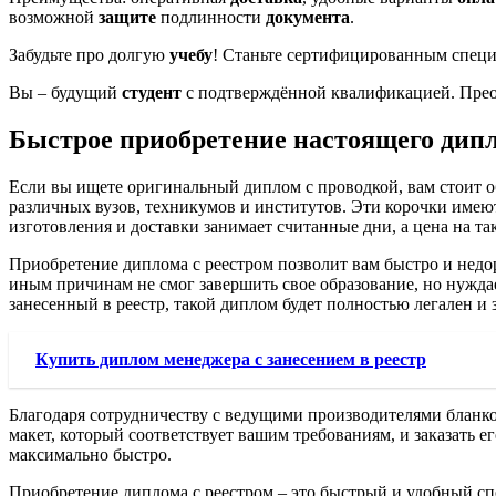
возможной
защите
подлинности
документа
.
Забудьте про долгую
учебу
! Станьте сертифицированным специа
Вы – будущий
студент
с подтверждённой квалификацией. Прео
Быстрое приобретение настоящего дипл
Если вы ищете оригинальный диплом с проводкой, вам стоит о
различных вузов, техникумов и институтов. Эти корочки имею
изготовления и доставки занимает считанные дни, а цена на т
Приобретение диплома с реестром позволит вам быстро и недор
иным причинам не смог завершить свое образование, но нуждае
занесенный в реестр, такой диплом будет полностью легален и
Купить диплом менеджера с занесением в реестр
Благодаря сотрудничеству с ведущими производителями бланк
макет, который соответствует вашим требованиям, и заказать е
максимально быстро.
Приобретение диплома с реестром – это быстрый и удобный с