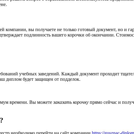
ене.
ей компании, вы получаете не только готовый документ, но и г
дтверждает подлинность вашего корочки об окончании. Стоимост
ебований учебных заведений. Каждый документ проходит тщател
ваш диплом будет защищен от подделок.
мум времени. Вы можете
заказать корочку
прямо сейчас и получ
?
реестр необходимо перейти на сайт компании
https://gosznac-diplo