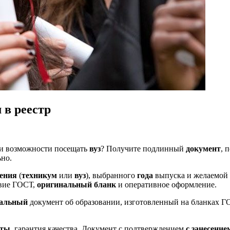
 в реестр
ли возможности посещать
вуз
? Получите подлинный
документ
, 
ьно.
дения
(
техникум
или
вуз
), выбранного
года
выпуска и желаемой 
твие ГОСТ,
оригинальный бланк
и оперативное оформление.
нальный
документ об образовании, изготовленный на бланках 
аты
, гарантия качества. Документ с подтверждением
с занесение