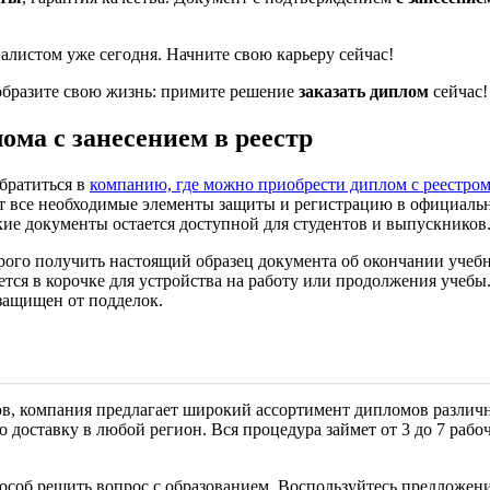
листом уже сегодня. Начните свою карьеру сейчас!
бразите свою жизнь: примите решение
заказать диплом
сейчас!
ома с занесением в реестр
братиться в
компанию, где можно приобрести диплом с реестро
т все необходимые элементы защиты и регистрацию в официально
акие документы остается доступной для студентов и выпускников
ого получить настоящий образец документа об окончании учебно
тся в корочке для устройства на работу или продолжения учебы
 защищен от подделок.
ов, компания предлагает широкий ассортимент дипломов различ
го доставку в любой регион. Вся процедура займет от 3 до 7 раб
пособ решить вопрос с образованием. Воспользуйтесь предложе