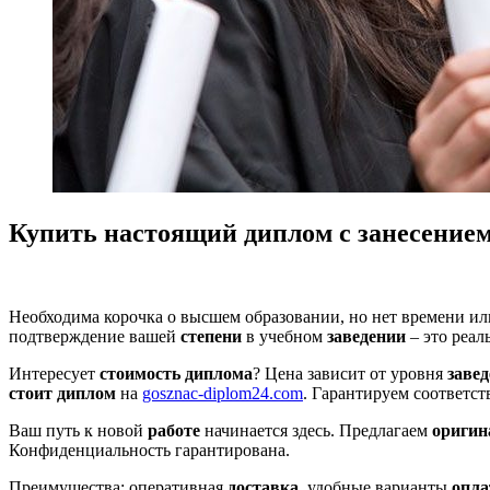
Купить настоящий диплом с занесением
Необходима корочка о высшем образовании, но нет времени и
подтверждение вашей
степени
в учебном
заведении
– это реал
Интересует
стоимость диплома
? Цена зависит от уровня
заве
стоит диплом
на
gosznac-diplom24.com
. Гарантируем соответс
Ваш путь к новой
работе
начинается здесь. Предлагаем
ориги
Конфиденциальность гарантирована.
Преимущества: оперативная
доставка
, удобные варианты
опл